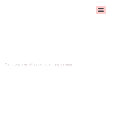
No organizo bodas
Me implico en ellas como si fuesen mías.